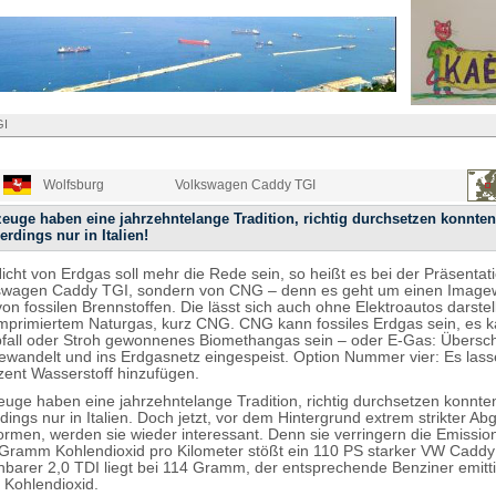
GI
Wolfsburg
Volkswagen Caddy TGI
uge haben eine jahrzehntelange Tradition, richtig durchsetzen konnten
erdings nur in Italien!
Nicht von Erdgas soll mehr die Rede sein, so heißt es bei der Präsentat
swagen Caddy TGI, sondern von CNG – denn es geht um einen Image
on fossilen Brennstoffen. Die lässt sich auch ohne Elektroautos darstel
mprimiertem Naturgas, kurz CNG. CNG kann fossiles Erdgas sein, es 
fall oder Stroh gewonnenes Biomethangas sein – oder E-Gas: Übersc
wandelt und ins Erdgasnetz eingespeist. Option Nummer vier: Es lasse
zent Wasserstoff hinzufügen.
ge haben eine jahrzehntelange Tradition, richtig durchsetzen konnten
rdings nur in Italien. Doch jetzt, vor dem Hintergrund extrem strikter Ab
rmen, werden sie wieder interessant. Denn sie verringern die Emissio
ramm Kohlendioxid pro Kilometer stößt ein 110 PS starker VW Caddy
chbarer 2,0 TDI liegt bei 114 Gramm, der entsprechende Benziner emitti
Kohlendioxid.