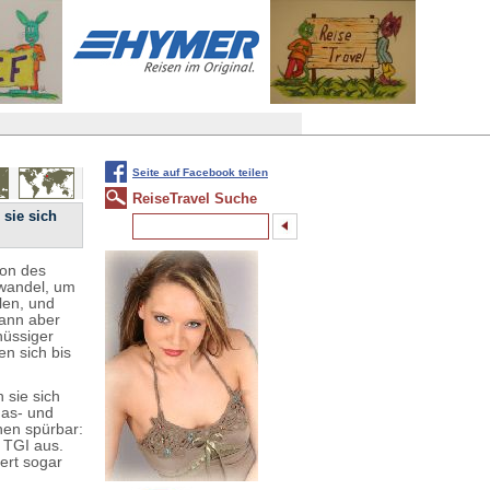
Seite auf Facebook teilen
ReiseTravel Suche
 sie sich
ion des
wandel, um
len, und
kann aber
hüssiger
n sich bis
 sie sich
gas- und
nen spürbar:
 TGI aus.
ert sogar