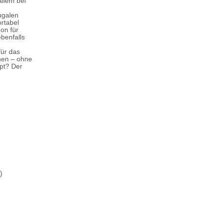
allem bei
ugalen
ortabel
on für
benfalls
für das
nen – ohne
pt? Der
)