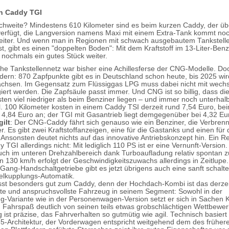
n Caddy TGI
chweite? Mindestens 610 Kilometer sind es beim kurzen Caddy, der übe
verfügt, die Langversion namens Maxi mit einem Extra-Tank kommt no
eiter. Und wenn man in Regionen mit schwach ausgebautem Tankstell
t, gibt es einen "doppelten Boden": Mit dem Kraftstoff im 13-Liter-Ben
ochmals ein gutes Stück weiter.
e Tankstellennetz war bisher eine Achillesferse der CNG-Modelle. Do
ändern: 870 Zapfpunkte gibt es in Deutschland schon heute, bis 2025 wir
achsen. Im Gegensatz zum Flüssiggas LPG muss dabei nicht mit wech
iert werden. Die Zapfsäule passt immer. Und CNG ist so billig, dass di
osten viel niedriger als beim Benziner liegen – und immer noch unterha
l. 100 Kilometer kosten in einem Caddy TSI derzeit rund 7,54 Euro, bei
4,84 Euro an; der TGI mit Gasantrieb liegt demgegenüber bei 4,32 Eu
ilt
: Der CNG-Caddy fährt sich genauso wie ein Benziner, die Verbrenn
r. Es gibt zwei Kraftstoffanzeigen, eine für die Gastanks und einen für
 Ansonsten deutet nichts auf das innovative Antriebskonzept hin. Ein
y TGI allerdings nicht: Mit lediglich 110 PS ist er eine Vernunft-Version
ch im unteren Drehzahlbereich dank Turboaufladung relativ spontan z
n 130 km/h erfolgt der Geschwindigkeitszuwachs allerdings in Zeitlupe
ang-Handschaltgetriebe gibt es jetzt übrigens auch eine sanft schalt
lkupplungs-Automatik.
sst besonders gut zum Caddy, denn der Hochdach-Kombi ist das derzei
ste und anspruchsvollste Fahrzeug in seinem Segment: Sowohl in der
g-Variante wie in der Personenwagen-Version setzt er sich in Sachen 
d Fahrspaß deutlich von seinen teils etwas grobschlächtigen Wettbewer
 ist präzise, das Fahrverhalten so gutmütig wie agil. Technisch basier
5-Architektur, der Vorderwagen entspricht weitgehend dem des früher