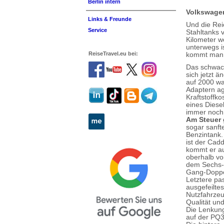
Berlin intern
Volkswage
Links & Freunde
Und die Rei
Service
Stahltanks 
Kilometer w
unterwegs is
ReiseTravel.eu bei:
kommt man n
Das schwach
sich jetzt 
auf 2000 w
Adaptern ag
Kraftstoffk
eines Diese
immer noch 
Am Steuer g
sogar sanfte
Benzintank.
ist der Cadd
kommt er au
oberhalb vo
dem Sechs-G
Gang-Doppe
Letztere pa
ausgefeilte
Nutzfahrzeu
Qualität un
Die Lenkung
auf der PQ3