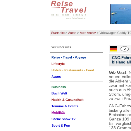
Startseite
>
Autos
>
Auto Archiv
>
Volkswagen Caddy T
Wir über uns
Reise - Travel - Voyage
CNG-Fahrze
bislang all
Lifestyle
Hotels - Restaurants - Food
Gib Gas!
: 
neuen Volk
Autos
die Abkehr v
zwar mit ko
Business
auch aus Ab
Buch Welt
Strom, umge
zu zwei Pro
Health & Gesundheit
CNG-Fahrzeu
Termine & Events
bislang alle
Mobilität
Emissionsno
Ganze 109 G
Szene Show TV
Ein verglei
Sport & Fun
133 Gramm 