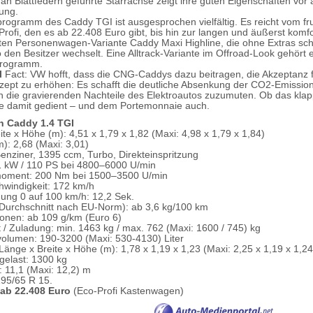
 an Blattfedern geführte Starrachse zeigt ihre guten Eigenschaften vor 
dung.
rogramm des Caddy TGI ist ausgesprochen vielfältig. Es reicht vom fr
rofi, den es ab 22.408 Euro gibt, bis hin zur langen und äußerst komf
ten Personenwagen-Variante Caddy Maxi Highline, die ohne Extras sch
 den Besitzer wechselt. Eine Alltrack-Variante im Offroad-Look gehört e
programm.
l
Fact: VW hofft, dass die CNG-Caddys dazu beitragen, die Akzeptanz 
zept zu erhöhen: Es schafft die deutliche Absenkung der CO2-Emissio
die gravierenden Nachteile des Elektroautos zuzumuten. Ob das klap
e damit gedient – und dem Portemonnaie auch.
 Caddy 1.4 TGI
te x Höhe (m): 4,51 x 1,79 x 1,82 (Maxi: 4,98 x 1,79 x 1,84)
): 2,68 (Maxi: 3,01)
enziner, 1395 ccm, Turbo, Direkteinspritzung
1 kW / 110 PS bei 4800–6000 U/min
oment: 200 Nm bei 1500–3500 U/min
windigkeit: 172 km/h
ung 0 auf 100 km/h: 12,2 Sek.
Durchschnitt nach EU-Norm): ab 3,6 kg/100 km
onen: ab 109 g/km (Euro 6)
 / Zuladung: min. 1463 kg / max. 762 (Maxi: 1600 / 745) kg
olumen: 190-3200 (Maxi: 530-4130) Liter
Länge x Breite x Höhe (m): 1,78 x 1,19 x 1,23 (Maxi: 2,25 x 1,19 x 1,24
elast: 1300 kg
 11,1 (Maxi: 12,2) m
195/65 R 15.
 ab 22.408 Euro
(Eco-Profi Kastenwagen)