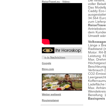
Die hintere,
ReiseTravel.eu - Video:
voller Bela
Das Modellp
Caddy Eco-P
ausgestatte
34.564 Euro
zum Liefer
ReiseTrave
Antriebskon
dem Kunden 
Umwelt wär
Volkswagen
Länge x Brei
Radstand (m
Motor: R4-B
Leistung: 8
n-tv Nachrichten
Max. Drehm
Höchstgesch
Google
Beschleunig
Bing.com
Verbrauch (
CO2-Emissi
Leergewicht
Kofferraumv
Ladefläche 
Max. Anhäng
Wendekreis:
Wetter weltweit
Bereifung: 
Basispreis
Routenplaner