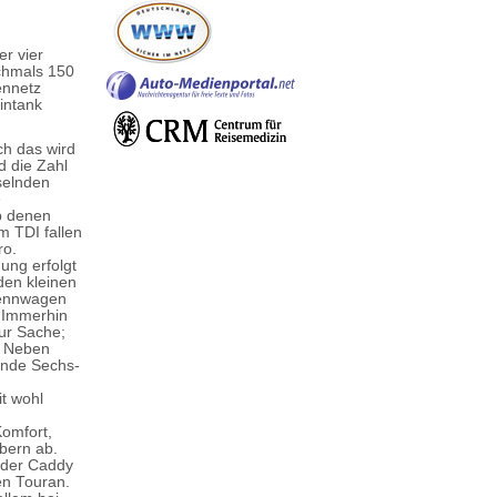
r vier
chmals 150
ennetz
zintank
ch das wird
d die Zahl
selnden
e
lb denen
m TDI fallen
ro.
ung erfolgt
 den kleinen
 Rennwagen
. Immerhin
ur Sache;
. Neben
ende Sechs-
t wohl
Komfort,
bern ab.
t der Caddy
en Touran.