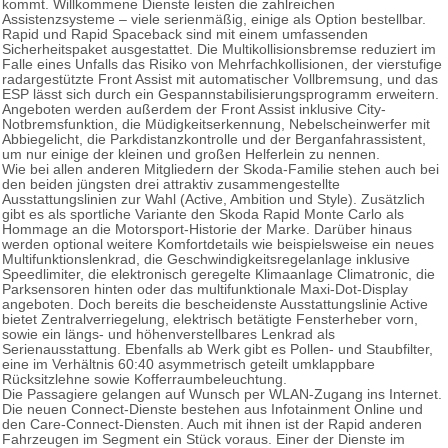
kommt. Willkommene Dienste leisten die zahlreichen
Assistenzsysteme – viele serienmäßig, einige als Option bestellbar.
Rapid und Rapid Spaceback sind mit einem umfassenden
Sicherheitspaket ausgestattet. Die Multikollisionsbremse reduziert im
Falle eines Unfalls das Risiko von Mehrfachkollisionen, der vierstufige
radargestützte Front Assist mit automatischer Vollbremsung, und das
ESP lässt sich durch ein Gespannstabilisierungsprogramm erweitern.
Angeboten werden außerdem der Front Assist inklusive City-
Notbremsfunktion, die Müdigkeitserkennung, Nebelscheinwerfer mit
Abbiegelicht, die Parkdistanzkontrolle und der Berganfahrassistent,
um nur einige der kleinen und großen Helferlein zu nennen.
Wie bei allen anderen Mitgliedern der Skoda-Familie stehen auch bei
den beiden jüngsten drei attraktiv zusammengestellte
Ausstattungslinien zur Wahl (Active, Ambition und Style). Zusätzlich
gibt es als sportliche Variante den Skoda Rapid Monte Carlo als
Hommage an die Motorsport-Historie der Marke. Darüber hinaus
werden optional weitere Komfortdetails wie beispielsweise ein neues
Multifunktionslenkrad, die Geschwindigkeitsregelanlage inklusive
Speedlimiter, die elektronisch geregelte Klimaanlage Climatronic, die
Parksensoren hinten oder das multifunktionale Maxi-Dot-Display
angeboten. Doch bereits die bescheidenste Ausstattungslinie Active
bietet Zentralverriegelung, elektrisch betätigte Fensterheber vorn,
sowie ein längs- und höhenverstellbares Lenkrad als
Serienausstattung. Ebenfalls ab Werk gibt es Pollen- und Staubfilter,
eine im Verhältnis 60:40 asymmetrisch geteilt umklappbare
Rücksitzlehne sowie Kofferraumbeleuchtung.
Die Passagiere gelangen auf Wunsch per WLAN-Zugang ins Internet.
Die neuen Connect-Dienste bestehen aus Infotainment Online und
den Care-Connect-Diensten. Auch mit ihnen ist der Rapid anderen
Fahrzeugen im Segment ein Stück voraus. Einer der Dienste im