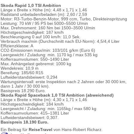
Skoda Rapid 1,0 TSI Ambition
Länge x Breite x Höhe (m): 4,48 x 1,71 x 1,46
Radstand unbeladen/beladen (m): 2,60 / 2,59
Motor: R3-Turbo-Benzin-Motor, 999 ccm, Turbo, Direkteinspritzung
Leistung: 70 kW / 95 PS bei 5000–5500 U/min
Max. Drehmoment: 160 Nm bei 1500–3500 U/min
Höchstgeschwindigkeit: 187 km/h
Beschleunigung 0 auf 100 km/h: 11,0 Sek.
Verbrauch max/min (Durchschnitt nach EU-Norm): 4,5/4,4 Liter
Effizienzklasse: A
CO2-Emissionen max/min: 103/101 g/km (Euro 6)
Leergewicht / Zuladung: min. 1170 kg / max 535 kg
Kofferraumvolumen: 550–1490 Liter
Max. Anhängelast gebremst: 1000 kg
Wendekreis: 10,9 m
Bereifung: 185/60 R15
Luftwiderstandsbeiwert: 0,294
Wartungsintervall: erste Inspektion nach 2 Jahren oder 30 000 km,
dann 1 Jahr / 30 000 km).
Basispreis 18.290 Euro.
Skoda Rapid Spaceback 1,0 TSI Ambition (abweichend)
Länge x Breite x Höhe (m): 4,30 x 1,71 x 1,46
Höchstgeschwindigkeit: 184 km/h
Leergewicht / Zuladung: min. 1165kg / max 580 kg
Kofferraumvolumen: 415–1381 Liter
Luftwiderstandsbeiwert: 0,307.
Basispreis 18.190 Euro.
Ein Beitrag für
ReiseTravel
von Hans-Robert Richarz.