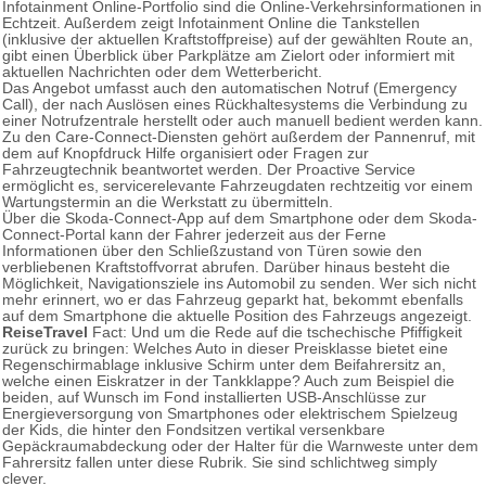
Infotainment Online-Portfolio sind die Online-Verkehrsinformationen in
Echtzeit. Außerdem zeigt Infotainment Online die Tankstellen
(inklusive der aktuellen Kraftstoffpreise) auf der gewählten Route an,
gibt einen Überblick über Parkplätze am Zielort oder informiert mit
aktuellen Nachrichten oder dem Wetterbericht.
Das Angebot umfasst auch den automatischen Notruf (Emergency
Call), der nach Auslösen eines Rückhaltesystems die Verbindung zu
einer Notrufzentrale herstellt oder auch manuell bedient werden kann.
Zu den Care-Connect-Diensten gehört außerdem der Pannenruf, mit
dem auf Knopfdruck Hilfe organisiert oder Fragen zur
Fahrzeugtechnik beantwortet werden. Der Proactive Service
ermöglicht es, servicerelevante Fahrzeugdaten rechtzeitig vor einem
Wartungstermin an die Werkstatt zu übermitteln.
Über die Skoda-Connect-App auf dem Smartphone oder dem Skoda-
Connect-Portal kann der Fahrer jederzeit aus der Ferne
Informationen über den Schließzustand von Türen sowie den
verbliebenen Kraftstoffvorrat abrufen. Darüber hinaus besteht die
Möglichkeit, Navigationsziele ins Automobil zu senden. Wer sich nicht
mehr erinnert, wo er das Fahrzeug geparkt hat, bekommt ebenfalls
auf dem Smartphone die aktuelle Position des Fahrzeugs angezeigt.
ReiseTravel
Fact: Und um die Rede auf die tschechische Pfiffigkeit
zurück zu bringen: Welches Auto in dieser Preisklasse bietet eine
Regenschirmablage inklusive Schirm unter dem Beifahrersitz an,
welche einen Eiskratzer in der Tankklappe? Auch zum Beispiel die
beiden, auf Wunsch im Fond installierten USB-Anschlüsse zur
Energieversorgung von Smartphones oder elektrischem Spielzeug
der Kids, die hinter den Fondsitzen vertikal versenkbare
Gepäckraumabdeckung oder der Halter für die Warnweste unter dem
Fahrersitz fallen unter diese Rubrik. Sie sind schlichtweg simply
clever.