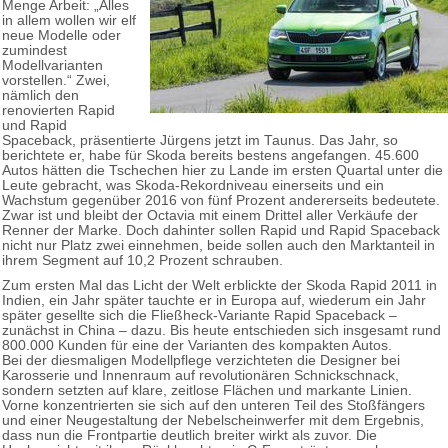
Menge Arbeit: „Alles
in allem wollen wir elf
neue Modelle oder
zumindest
Modellvarianten
vorstellen.“ Zwei,
nämlich den
renovierten Rapid
und Rapid
Spaceback, präsentierte Jürgens jetzt im Taunus. Das Jahr, so
berichtete er, habe für Skoda bereits bestens angefangen. 45.600
Autos hätten die Tschechen hier zu Lande im ersten Quartal unter die
Leute gebracht, was Skoda-Rekordniveau einerseits und ein
Wachstum gegenüber 2016 von fünf Prozent andererseits bedeutete.
Zwar ist und bleibt der Octavia mit einem Drittel aller Verkäufe der
Renner der Marke. Doch dahinter sollen Rapid und Rapid Spaceback
nicht nur Platz zwei einnehmen, beide sollen auch den Marktanteil in
ihrem Segment auf 10,2 Prozent schrauben.
Zum ersten Mal das Licht der Welt erblickte der Skoda Rapid 2011 in
Indien, ein Jahr später tauchte er in Europa auf, wiederum ein Jahr
später gesellte sich die Fließheck-Variante Rapid Spaceback –
zunächst in China – dazu. Bis heute entschieden sich insgesamt rund
800.000 Kunden für eine der Varianten des kompakten Autos.
Bei der diesmaligen Modellpflege verzichteten die Designer bei
Karosserie und Innenraum auf revolutionären Schnickschnack,
sondern setzten auf klare, zeitlose Flächen und markante Linien.
Vorne konzentrierten sie sich auf den unteren Teil des Stoßfängers
und einer Neugestaltung der Nebelscheinwerfer mit dem Ergebnis,
dass nun die Frontpartie deutlich breiter wirkt als zuvor. Die