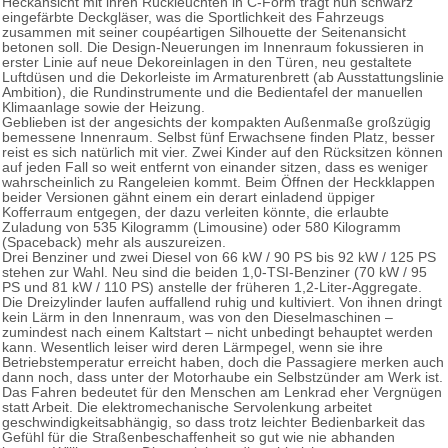
Heckansicht mit ihren Rückleuchten in C-Form trägt nun schwarz
eingefärbte Deckgläser, was die Sportlichkeit des Fahrzeugs
zusammen mit seiner coupéartigen Silhouette der Seitenansicht
betonen soll. Die Design-Neuerungen im Innenraum fokussieren in
erster Linie auf neue Dekoreinlagen in den Türen, neu gestaltete
Luftdüsen und die Dekorleiste im Armaturenbrett (ab Ausstattungslinie
Ambition), die Rundinstrumente und die Bedientafel der manuellen
Klimaanlage sowie der Heizung.
Geblieben ist der angesichts der kompakten Außenmaße großzügig
bemessene Innenraum. Selbst fünf Erwachsene finden Platz, besser
reist es sich natürlich mit vier. Zwei Kinder auf den Rücksitzen können
auf jeden Fall so weit entfernt von einander sitzen, dass es weniger
wahrscheinlich zu Rangeleien kommt. Beim Öffnen der Heckklappen
beider Versionen gähnt einem ein derart einladend üppiger
Kofferraum entgegen, der dazu verleiten könnte, die erlaubte
Zuladung von 535 Kilogramm (Limousine) oder 580 Kilogramm
(Spaceback) mehr als auszureizen.
Drei Benziner und zwei Diesel von 66 kW / 90 PS bis 92 kW / 125 PS
stehen zur Wahl. Neu sind die beiden 1,0-TSI-Benziner (70 kW / 95
PS und 81 kW / 110 PS) anstelle der früheren 1,2‑Liter-Aggregate.
Die Dreizylinder laufen auffallend ruhig und kultiviert. Von ihnen dringt
kein Lärm in den Innenraum, was von den Dieselmaschinen –
zumindest nach einem Kaltstart – nicht unbedingt behauptet werden
kann. Wesentlich leiser wird deren Lärmpegel, wenn sie ihre
Betriebstemperatur erreicht haben, doch die Passagiere merken auch
dann noch, dass unter der Motorhaube ein Selbstzünder am Werk ist.
Das Fahren bedeutet für den Menschen am Lenkrad eher Vergnügen
statt Arbeit. Die elektromechanische Servolenkung arbeitet
geschwindigkeitsabhängig, so dass trotz leichter Bedienbarkeit das
Gefühl für die Straßenbeschaffenheit so gut wie nie abhanden