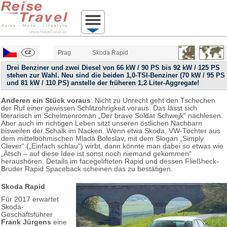
Prag
Skoda Rapid
Drei Benziner und zwei Diesel von 66 kW / 90 PS bis 92 kW / 125 PS
stehen zur Wahl. Neu sind die beiden 1,0-TSI-Benziner (70 kW / 95 PS
und 81 kW / 110 PS) anstelle der früheren 1,2 Liter-Aggregate!
Anderen ein Stück voraus
: Nicht zu Unrecht geht den Tschechen
der Ruf einer gewissen Schlitzohrigkeit voraus. Das lässt sich
literarisch im Schelmenroman „Der brave Soldat Schwejk“ nachlesen.
Aber auch im richtigen Leben sitzt unseren östlichen Nachbarn
bisweilen der Schalk im Nacken. Wenn etwa Skoda, VW-Tochter aus
dem mittelböhmischen Mladá Boleslav, mit dem Slogan „Simply
Clever“ („Einfach schlau“) wirbt, dann könnte man dabei so etwas wie
„Ätsch – auf diese Idee ist sonst noch niemand gekommen“
heraushören. Details im facegelifteten Rapid und dessen Fließheck-
Bruder Rapid Spaceback scheinen das zu bestätigen.
Skoda Rapid
Für 2017 erwartet
Skoda-
Geschäftsführer
Frank Jürgens
eine