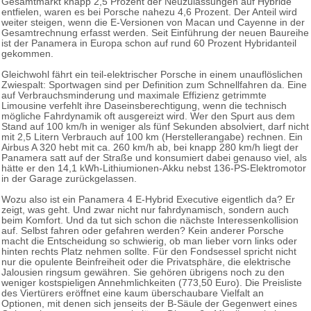
Gesamtmarkt knapp 2,5 Prozent der Neuzulassungen auf Hybride
entfielen, waren es bei Porsche nahezu 4,6 Prozent. Der Anteil wird
weiter steigen, wenn die E-Versionen von Macan und Cayenne in der
Gesamtrechnung erfasst werden. Seit Einführung der neuen Baureihe
ist der Panamera in Europa schon auf rund 60 Prozent Hybridanteil
gekommen.
Gleichwohl fährt ein teil-elektrischer Porsche in einem unauflöslichen
Zwiespalt: Sportwagen sind per Definition zum Schnellfahren da. Eine
auf Verbrauchsminderung und maximale Effizienz getrimmte
Limousine verfehlt ihre Daseinsberechtigung, wenn die technisch
mögliche Fahrdynamik oft ausgereizt wird. Wer den Spurt aus dem
Stand auf 100 km/h in weniger als fünf Sekunden absolviert, darf nicht
mit 2,5 Litern Verbrauch auf 100 km (Herstellerangabe) rechnen. Ein
Airbus A 320 hebt mit ca. 260 km/h ab, bei knapp 280 km/h liegt der
Panamera satt auf der Straße und konsumiert dabei genauso viel, als
hätte er den 14,1 kWh-Lithiumionen-Akku nebst 136-PS-Elektromotor
in der Garage zurückgelassen.
Wozu also ist ein Panamera 4 E-Hybrid Executive eigentlich da? Er
zeigt, was geht. Und zwar nicht nur fahrdynamisch, sondern auch
beim Komfort. Und da tut sich schon die nächste Interessenkollision
auf. Selbst fahren oder gefahren werden? Kein anderer Porsche
macht die Entscheidung so schwierig, ob man lieber vorn links oder
hinten rechts Platz nehmen sollte. Für den Fondsessel spricht nicht
nur die opulente Beinfreiheit oder die Privatsphäre, die elektrische
Jalousien ringsum gewähren. Sie gehören übrigens noch zu den
weniger kostspieligen Annehmlichkeiten (773,50 Euro). Die Preisliste
des Viertürers eröffnet eine kaum überschaubare Vielfalt an
Optionen, mit denen sich jenseits der B-Säule der Gegenwert eines