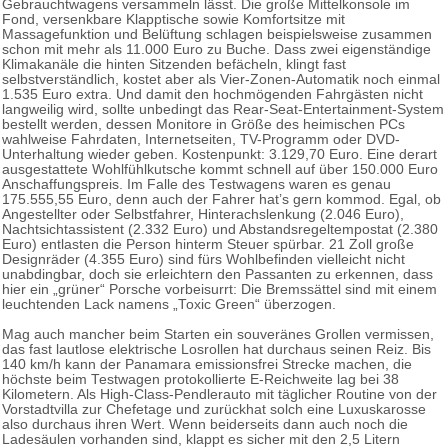
Gebrauchtwagens versammeln lässt. Die große Mittelkonsole im
Fond, versenkbare Klapptische sowie Komfortsitze mit
Massagefunktion und Belüftung schlagen beispielsweise zusammen
schon mit mehr als 11.000 Euro zu Buche. Dass zwei eigenständige
Klimakanäle die hinten Sitzenden befächeln, klingt fast
selbstverständlich, kostet aber als Vier-Zonen-Automatik noch einmal
1.535 Euro extra. Und damit den hochmögenden Fahrgästen nicht
langweilig wird, sollte unbedingt das Rear-Seat-Entertainment-System
bestellt werden, dessen Monitore in Größe des heimischen PCs
wahlweise Fahrdaten, Internetseiten, TV-Programm oder DVD-
Unterhaltung wieder geben. Kostenpunkt: 3.129,70 Euro. Eine derart
ausgestattete Wohlfühlkutsche kommt schnell auf über 150.000 Euro
Anschaffungspreis. Im Falle des Testwagens waren es genau
175.555,55 Euro, denn auch der Fahrer hat’s gern kommod. Egal, ob
Angestellter oder Selbstfahrer, Hinterachslenkung (2.046 Euro),
Nachtsichtassistent (2.332 Euro) und Abstandsregeltempostat (2.380
Euro) entlasten die Person hinterm Steuer spürbar. 21 Zoll große
Designräder (4.355 Euro) sind fürs Wohlbefinden vielleicht nicht
unabdingbar, doch sie erleichtern den Passanten zu erkennen, dass
hier ein „grüner“ Porsche vorbeisurrt: Die Bremssättel sind mit einem
leuchtenden Lack namens „Toxic Green“ überzogen.
Mag auch mancher beim Starten ein souveränes Grollen vermissen,
das fast lautlose elektrische Losrollen hat durchaus seinen Reiz. Bis
140 km/h kann der Panamara emissionsfrei Strecke machen, die
höchste beim Testwagen protokollierte E-Reichweite lag bei 38
Kilometern. Als High-Class-Pendlerauto mit täglicher Routine von der
Vorstadtvilla zur Chefetage und zurückhat solch eine Luxuskarosse
also durchaus ihren Wert. Wenn beiderseits dann auch noch die
Ladesäulen vorhanden sind, klappt es sicher mit den 2,5 Litern