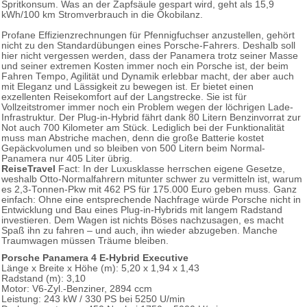
Spritkonsum. Was an der Zapfsäule gespart wird, geht als 15,9
kWh/100 km Stromverbrauch in die Ökobilanz.
Profane Effizienzrechnungen für Pfennigfuchser anzustellen, gehört
nicht zu den Standardübungen eines Porsche-Fahrers. Deshalb soll
hier nicht vergessen werden, dass der Panamera trotz seiner Masse
und seiner extremen Kosten immer noch ein Porsche ist, der beim
Fahren Tempo, Agilität und Dynamik erlebbar macht, der aber auch
mit Eleganz und Lässigkeit zu bewegen ist. Er bietet einen
exzellenten Reisekomfort auf der Langstrecke. Sie ist für
Vollzeitstromer immer noch ein Problem wegen der löchrigen Lade-
Infrastruktur. Der Plug-in-Hybrid fährt dank 80 Litern Benzinvorrat zur
Not auch 700 Kilometer am Stück. Lediglich bei der Funktionalität
muss man Abstriche machen, denn die große Batterie kostet
Gepäckvolumen und so bleiben von 500 Litern beim Normal-
Panamera nur 405 Liter übrig.
ReiseTravel
Fact: In der Luxusklasse herrschen eigene Gesetze,
weshalb Otto-Normalfahrern mitunter schwer zu vermitteln ist, warum
es 2,3-Tonnen-Pkw mit 462 PS für 175.000 Euro geben muss. Ganz
einfach: Ohne eine entsprechende Nachfrage würde Porsche nicht in
Entwicklung und Bau eines Plug-in-Hybrids mit langem Radstand
investieren. Dem Wagen ist nichts Böses nachzusagen, es macht
Spaß ihn zu fahren – und auch, ihn wieder abzugeben. Manche
Traumwagen müssen Träume bleiben.
Porsche Panamera 4 E-Hybrid Executive
Länge x Breite x Höhe (m): 5,20 x 1,94 x 1,43
Radstand (m): 3,10
Motor: V6-Zyl.-Benziner, 2894 ccm
Leistung: 243 kW / 330 PS bei 5250 U/min