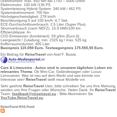
Drehmoment: max. 450 Nm bei 1750 – 5000 U/min
Elektromotor: 100 kW /136 PS
Systemleistung Hybrid-System: 340 kW / 462 PS
Systemdrehmoment: 700 Nm
Höchstgeschwindigkeit: 278 km/h
Beschleunigung 0 auf 100 km/h: 4,7 Sek.
ECE-Durchschnittsverbrauch: 2,5 Liter (Super Plus)
Stromverbrauch (nach NEFZ): 15,9 kWh/100 km
Effizienzklasse: A+
CO2-Emissionen (kombiniert): 59 g/km (Euro 6)
Leergewicht / Zuladung: min. 2325 kg / max. 525 kg
Kofferraumvolumen: 405 Liter
Basispreis 115.050 Euro. Testwagenpreis 175.555,55 Euro.
Ein Beitrag für
ReiseTravel
von Axel F. Busse.
Cars & Limousine - Autos sind in unserem täglichen Leben ein
relevantes Thema
: Ob Mini-Car, Geländewagen oder Luxus-
Limousinen: Was ist neu auf dem Markt und was könnte von
Interesse sein!
ReiseTravel
stellt neue Modelle vor.
Sehr geehrte
ReiseTravel
User, bitte schreiben Sie uns Ihre Meinung,
senden uns Ihre Fragen oder Wünsche. Vielen Dank. Ihr
ReiseTravel
Team:
feedback@reisetravel.eu
- Bitte Abonnieren Sie
YouTube.ReiseTravel.eu
ReiseTravel RSS-Feed: