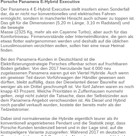
Porsche Panamera E-Hybrid Executive
Der Panamera 4 E-Hybrid Executive stellt insofern einen Sonderfall
dar, da er nicht nur konventionelles und elektrisches Fahren
ermöglicht, sondern in mancherlei Hinsicht auch schwer zu toppen ist.
Das gilt für die Dimensionen (5,20 m Länge, 3,10 m Radstand) und
die bewegte
Masse (2325 Kg, mehr als ein Cayenne Turbo), aber auch für das
Komfortniveau. Firmenvorstände oder Internetmillionäre, die gern als
etwas flotter wahrgenommen werden und deshalb auf die üblichen
Luxuslimousinen verzichten wollen, sollen hier eine neue Heimat
finden.
Bei den Panamera-Kunden in Deutschland ist die
Elektrifizierungsstrategie Porsches offenbar schon auf fruchtbaren
Boden gefallen: Von den 2017 hierzulande fast 4.000 neu
zugelassenen Panamera waren gut ein Viertel Hybride. Auch wenn
ein gewisser Teil davon Vorführwagen der Händler gewesen sein
dürften, bleibt auffällig, dass der Dieselanteil dieser Baureihe auf
weniger als ein Drittel geschrumpft ist. Vor fünf Jahren waren es noch
knapp 43 Prozent. Welche Prioritäten in Zuffenhausen nunmehr
gelten, zeigt nicht zuletzt die Tatsache, dass der Selbstzünder aus
dem Panamera-Angebot verschwunden ist. Als Diesel und Hybrid
noch parallel verkauft wurden, kostete der bereits mehr als der
Teilzeitstromer.
Dabei sind normalerweise die Hybride eigentlich teurer als ihr
konventionell angetriebenes Pendant und die Statistik zeigt, dass
Porsche-Kunden tendenziell bereit und in der Lage sind, auf die
kostspieligere Variante zuzugreifen: Während 2017 im deutschen