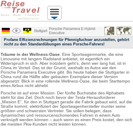
Porsche Panamera E-Hybrid
Stuttgart
Executive
Profane Effizienzrechnungen für Pfennigfuchser anzustellen, gehört
nicht zu den Standardübungen eines Porsche-Fahrers!
Träume in der Wellness-Oase
: Eine Sportwagenmarke, die eine
Limousine mit langem Radstand anbietet, ist eigentlich ein
Widerspruch in sich. Aber trotzdem geht’s, denn wer lang hat, ist in
China im Vorteil. Das ist der Grund, weshalb es Autos wie den
Porsche Panamera Executive gibt. Bis heute haben die Stuttgarter in
China rund die Hälfte aller gebauten Exemplare dieser Version
abgesetzt: Blick in eine rollende Wellness-Oase, die beim Starttempo
eines Airbus nicht abhebt.
Porsche ist auf einer Mission. Der fünfte Buchstabe des Alphabets
steht für das Ziel. Doch noch bevor der Tesla-Herausforderer
„Mission E“, für den in Stuttgart gerade die Fabrik gebaut wird, auf die
Straße kommt, elektrifiziert der Sportwagenhersteller munter seine
größten und schwersten Vertreter. Sie sollen belegen, dass
dynamisches und ressourcenschonendes Fahren in einem Auto
verknüpft werden können – auch wenn es einen Preis kostet, den sich
die meisten Pkw-Kunden nicht leisten können.