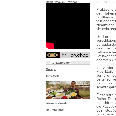
unterschätz
ReiseTravel.eu - Video:
Praktischer
den Haken n
Stoßfänger.
fein abgest
zusätzliche
sicherheits
Die Formen
verschleier
Luftwiderst
gesunken, a
S-Klasse be
Breitwandp
obersten Ob
n-tv Nachrichten
Innenspiege
der vordere
Google
Plastikteil
verhüllen b
Bing.com
Seitenschwe
hat, muss m
schwer gelin
Einzelsitze
Reihe. Die l
erleichtern
Wetter weltweit
die Passagi
Routenplaner
beim Gepäck
Sitzanlage.