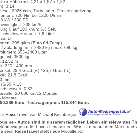
ite x Höhe (m): 4,21 x 1,97 x 1,82
): 3,14
iesel, 2925 ccm, Turbolader, Direkteinspritzung
oment: 700 Nm bei 1200 U/min
43 kW / 330 PS
windigkeit: 238 km/h
ung 0 auf 100 km/h: 6,3 Sek.
chnittsverbrauch: 7,9 Liter
sse: D
onen: 208 g/km (Euro 6d-Temp)
 / Zuladung: min. 2490 kg / max. 690 kg
volumen: 355–2400 Liter
elast: 3500 kg
: 12,52 m
it: 220 - 400 mm
nkel: 29,4 Grad (v.) / 25,7 Grad (h.)
el: 21,8 Grad
600 mm
275/55 R 19
andsbeiwert: 0,32
ervalle: 20 000 km/12 Monate
4 Monate
 90.386 Euro. Testwagenpreis 115.344 Euro.
 für ReiseTravel von Michael Kirchberger.
ousine - Autos sind in unserem täglichen Leben ein relevantes 
eländewagen oder Luxus-Limousinen: Was ist neu auf dem Markt und 
se sein!
ReiseTravel
stellt neue Modelle vor.