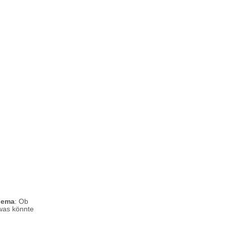
Thema
: Ob
was könnte