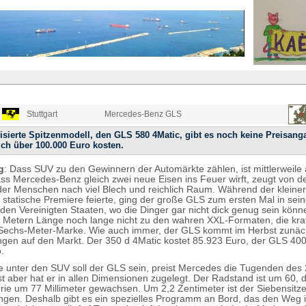
Stuttgart
Mercedes-Benz GLS
isierte Spitzenmodell, den GLS 580 4Matic, gibt es noch keine Preisanga
ich über 100.000 Euro kosten.
g
: Dass SUV zu den Gewinnern der Automärkte zählen, ist mittlerweile
ss Mercedes-Benz gleich zwei neue Eisen ins Feuer wirft, zeugt von d
er Menschen nach viel Blech und reichlich Raum. Während der kleine
e statische Premiere feierte, ging der große GLS zum ersten Mal in sei
 den Vereinigten Staaten, wo die Dinger gar nicht dick genug sein könne
2 Metern Länge noch lange nicht zu den wahren XXL-Formaten, die kr
 Sechs-Meter-Marke. Wie auch immer, der GLS kommt im Herbst zunäch
ngen auf den Markt. Der 350 d 4Matic kostet 85.923 Euro, der GLS 400
.
e unter den SUV soll der GLS sein, preist Mercedes die Tugenden des
t aber hat er in allen Dimensionen zugelegt. Der Radstand ist um 60, 
rie um 77 Millimeter gewachsen. Um 2,2 Zentimeter ist der Siebensitzer
ngen. Deshalb gibt es ein spezielles Programm an Bord, das den Weg i