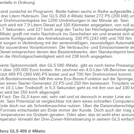
enfalls in Ordnung.
 sind zunächst im Programm. Beide haben sechs in Reihe aufgestellte 
t drei Litern Hubraum. Der GLS 350 d 4Matic bietet 272 PS (200 kW) un
r Drehmomentspitze bei 1200 Umdrehungen in der Minute ab. Sein
ch wird mit 7,9 Litern Diesel auf 100 Kilometer angegeben, von null a
 in 7 Sekunden, und 227 km/h zeigt der Tacho bei Höchstgeschwindigkei
Matic greift mit mehr Nachdruck ins Geschehen ein und erweist sich a
erte Konfiguration des Antriebsstrang. 330 PS (243 kW) und 700 Nm
sorgen in Verbindung mit der serienmäßigen, neunstufigen Automatik 
 für souveränes Vorankommen. Die Verbrauchs- und Emissionswerte d
 Diesel entsprechen denen des Basistriebwerks, den Standardsprint bewä
n die Höchstgeschwindigkeit wird mit 238 km/h angegeben.
sierte Spitzenmodell, den GLS 580 4Matic, gibt es noch keine Preisanga
ch über 100.000 Euro kosten. Ihn zeichnet ein 4,0-Liter-V8-Benziner aus
tützt 489 PS (360 kW) PS leistet und auf 700 Nm Drehmoment kommt.
olt-Bordstromnetzes hilft ihm eine Eco-Boost-Funktion auf die Sprünge,
über einen Starter-Generator 22 PS und 250 Nm beisteuert. Trotzdem ve
m 10,1 Liter Treibstoff, in 5,3 Sekunden geht es mit ihm von auf 100 k
o wird bei 250 km/h abgeregelt.
l
Fact: Der GLS kann viel, sehr viel und ist dennoch in erster Linie ein
ekt. Sein Potentzial ist vergleichbar mit dem eines schnellen Computers
nde doch nur als Schreibmaschine nutzen. Über die Daseinsberechtig
 Formats entscheidet am Ende immer der Kunde. Doch auch der mag 
Temperaturen ins Grübeln geraten. Oder aber, das ist wohl eher anzu
Temperatur-Vorwahl der Drei-Zonen-Klimatisierung in seinem GLS einfac
enz GLS 400 d 4Matic