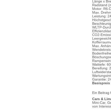
Länge x Bre
Radstand (m
Motor: R6-D
Max. Drehm
Leistung: 2
Höchstgesch
Beschleunig
WLTP-Durchs
Effizienzkla
CO2-Emissi
Leergewicht
Kofferraum
Max. Anhäng
Wendekreis
Bodenfreihe
Böschungswi
Rampenwink
Wattiefe: 
Bereifung: 
Luftwiderst
Wartungsint
Garantie: 2
Basispreis
Ein Beitrag
Cars & Lim
Mini-Car, G
von Interes