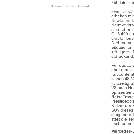
760 Liter eb
Reisetravel - Ihre Startseite
Zwei Diesel
arbeiten mi
Newtonmete
Normverbrau
sprintet er
GLS 400 d 4
empfehlensw
Drehmoment 
Situationen
kräftigeren
6,3 Sekunde
Für das avi
aber deutli
turbounters
seines 48-V
kurzzeitig 
V8 nach Nor
Spitzentemp
ReiseTrave
Prestigeobj
Nutzer am E
SUV dieses
steigender 
stellt die 
nach unten.
Mercedes-B