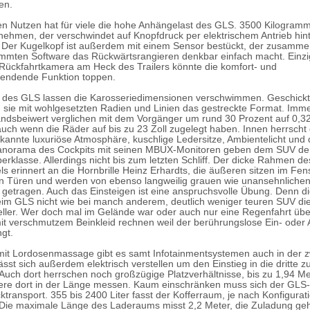
en.
en Nutzen hat für viele die hohe Anhängelast des GLS. 3500 Kilogramm 
ehmen, der verschwindet auf Knopfdruck per elektrischem Antrieb hin
 Der Kugelkopf ist außerdem mit einem Sensor bestückt, der zusammen
immten Software das Rückwärtsrangieren denkbar einfach macht. Einzi
 Rückfahrtkamera am Heck des Trailers könnte die komfort- und
pendende Funktion toppen.
 des GLS lassen die Karosseriedimensionen verschwimmen. Geschickt
n sie mit wohlgesetzten Radien und Linien das gestreckte Format. Immer
andsbeiwert verglichen mit dem Vorgänger um rund 30 Prozent auf 0,3
uch wenn die Räder auf bis zu 23 Zoll zugelegt haben. Innen herrscht 
kannte luxuriöse Atmosphäre, kuschlige Ledersitze, Ambientelicht und
anorama des Cockpits mit seinen MBUX-Monitoren geben dem SUV den 
erklasse. Allerdings nicht bis zum letzten Schliff. Der dicke Rahmen de
ls erinnert an die Hornbrille Heinz Erhardts, die äußeren sitzen im Fen
n Türen und werden von ebenso langweilig grauen wie unansehnliche
en getragen. Auch das Einsteigen ist eine anspruchsvolle Übung. Denn di
eim GLS nicht wie bei manch anderem, deutlich weniger teuren SUV di
ller. Wer doch mal im Gelände war oder auch nur eine Regenfahrt üb
it verschmutzem Beinkleid rechnen weil der berührungslose Ein- oder 
gt.
 mit Lordosenmassage gibt es samt Infotainmentsystemen auch in der 
ässt sich außerdem elektrisch verstellen um den Einstieg in die dritte z
. Auch dort herrschen noch großzügige Platzverhältnisse, bis zu 1,94 M
ere dort in der Länge messen. Kaum einschränken muss sich der GLS
transport. 355 bis 2400 Liter fasst der Kofferraum, je nach Konfigurat
 Die maximale Länge des Laderaums misst 2,2 Meter, die Zuladung geh