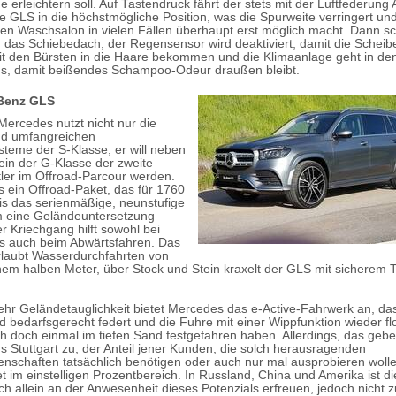
erleichtern soll. Auf Tastendruck fährt der stets mit der Luftfederung 
e GLS in die höchstmögliche Position, was die Spurweite verringert und
 den Waschsalon in vielen Fällen überhaupt erst möglich macht. Dann sc
 das Schiebedach, der Regensensor wird deaktiviert, damit die Schei
mit den Bürsten in die Haare bekommen und die Klimaanlage geht in de
s, damit beißendes Schampoo-Odeur draußen bleibt.
Benz GLS
Mercedes nutzt nicht nur die
nd umfangreichen
steme der S-Klasse, er will neben
in der G-Klasse der zweite
ler im Offroad-Parcour werden.
s ein Offroad-Paket, das für 1760
is das serienmäßige, neunstufige
m eine Geländeuntersetzung
er Kriechgang hilft sowohl bei
ls auch beim Abwärtsfahren. Das
laubt Wasserdurchfahrten von
nem halben Meter, über Stock und Stein kraxelt der GLS mit sicherem Tr
hr Geländetauglichkeit bietet Mercedes das e-Active-Fahrwerk an, da
d bedarfsgerecht federt und die Fuhre mit einer Wippfunktion wieder fl
sich doch einmal im tiefen Sand festgefahren haben. Allerdings, das geb
s Stuttgart zu, der Anteil jener Kunden, die solch herausragenden
nschaften tatsächlich benötigen oder auch nur mal ausprobieren wolle
t im einstelligen Prozentbereich. In Russland, China und Amerika ist di
ich allein an der Anwesenheit dieses Potenzials erfreuen, jedoch nicht z