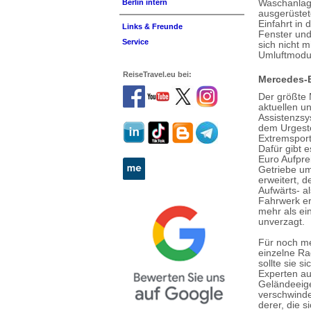
Waschanlage 
Berlin intern
ausgerüstet
Einfahrt in
Links & Freunde
Fenster und
Service
sich nicht 
Umluftmodu
ReiseTravel.eu bei:
Mercedes-
Der größte 
aktuellen u
Assistenzsy
dem Urgeste
Extremsport
Dafür gibt e
Euro Aufpre
Getriebe u
erweitert, d
Aufwärts- a
Fahrwerk er
mehr als ei
unverzagt.
Für noch me
einzelne Ra
sollte sie 
Experten au
Geländeeige
verschwinde
derer, die s