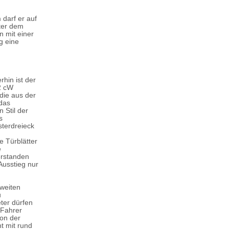
darf er auf
ter dem
 mit einer
g eine
hin ist der
2 cW
die aus der
 das
Stil der
s
sterdreieck
n
e Türblätter
e
erstanden
Ausstieg nur
zweiten
u
eter dürfen
-Fahrer
ion der
t mit rund