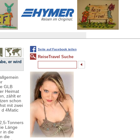
Seite auf Facebook teilen
ReiseTravel Suche
be, er wird
 allgemein
er
re GLB
ner Heimat
n, zählt er
atzen schon
st mit zwei
 d 4Matic
 2,5-Tonners
die Länge
 in die
n die