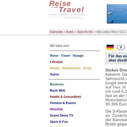
Startseite
>
Autos
>
Auto Archiv
>
Mercedes-Benz GLS
Wir über uns
Reise - Travel - Voyage
Für das av
aber deutl
Lifestyle
Hotels - Restaurants - Food
Dickes Din
bekannt. Da
Autos
Sehnsucht d
jüngst sein
Business
auf Tour. In
Buch Welt
mit rund 5,
fast an der
Health & Gesundheit
Motorisieru
Termine & Events
90.386 Euro
Mobilität
Die S-Klass
an. Zunächs
Szene Show TV
der Karosse
Sport & Fun
Breite gega