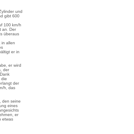
Zylinder und
d gibt 600
uf 100 km/h
t an. Der
ls überaus
in allen
es
ltigt er in
be, er wird
, der
 Dank
 die
rlangt der
m/h, das
, den seine
ung eines
angesichts
nehmen, er
h etwas