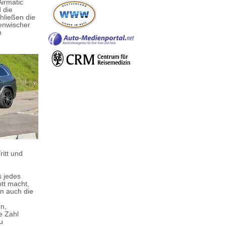
Airmatic
 die
hließen die
benwischer
n
itt und
s jedes
ott macht,
en auch die
n,
e Zahl
u