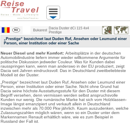
Dacia Duster dCi 115 4x4
Bukarest
Prestige
„Prestige“ bezeichnet laut Duden Ruf, Ansehen oder Leumund einer
Person, einer Institution oder einer Sache
Neuer Diesel und mehr Komfort:
Arbeitsplätze in der deutschen
Automobilindustrie liefern immer wieder willkommene Argumente für
politische Diskussion jedweder Couleur. Was für Kunden dabei
rausspringen kann, wenn man anderswo in der EU produziert, zeigt
Dacia seit Jahren eindrucksvoll. Das in Deutschland zweitbeliebteste
Modell ist der Duster.
„Prestige“ bezeichnet laut Duden Ruf, Ansehen oder Leumund einer
Person, einer Institution oder einer Sache. Nicht ohne Grund hat
Dacia seine höchste Ausstattungsstufe für den Duster mit diesem
Begriff versehen, denn vermissen werden selbst anspruchsvolle
Kunden nur wenig. Die rumänische Marke hat sich vom Holzklassen-
Image längst emanzipiert und verkauft allein in Deutschland
inzwischen mehr als 70.000 Pkw jährlich. Kaum auszudenken, welche
Zulassungszahlen möglich wären, wenn so ein Duster unter dem
Markennamen Renault erhältlich wäre, wie es zum Beispiel in
Russland der Fall ist.