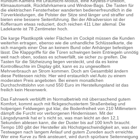
Rundum-Kamera mit Draufsicht-Modus, eine Keyless-Funktion,
Klimaautomatik, Rückfahrkamera und Window-Bags. Die Tasten für
die elektrischen Fensterheber wanderten bedienerfreundlich in die
Türverkleidungen, die Polster der Sitze sind länger und straffer und
bieten eine bessere Seitenführung. Bei der Allradversion ist der
Kofferraum etwas reduziert, doch reichen 411 Liter allemal. Die
Ladekante ist 78 Zentimeter hoch.
Die karge Plastikoptik vieler Flächen im Cockpit müssen die Kunden
weiterhin ertragen, ebenso wie die unhandliche Schlüsselkarte, die
sich mangels einer Öse an keinem Bund oder Anhänger befestigen
lässt. Die Klappgriffe für die Türen schwingen beim Entriegeln unnötig
weit nach oben, sodass es schwerfällt, sie sicher zu greifen. Die
Tasten für die Sitzheizung liegen versteckt, und da es keine
Kontrollleuchte im Display gibt, kann es zu ungewolltem
Mehrverbrauch an Strom kommen. Doch am Gesamtbild ändern
diese Petitessen nichts: Hier wird erstaunlich viel Auto zu einem
moderaten Preis angeboten. Bei einem monatlichen
Durchschnittslohn von rund 550 Euro im Herstellungsland ist das
freilich kein Hexenwerk.
Das Fahrwerk verblüfft im Normalbetrieb mit überraschend gutem
Komfort, kommt auch mit flickgeschustertem Straßenbelag und
holperigen Feldwegen gut klar, die Bodenfreiheit von 210 Millimetern
dämpft die Furcht vor verborgenen Hindernissen. Mit der
Längsdynamik hat er’s nicht so, was man leicht an den 12,1
Sekunden ablesen kann, die der Duster bis auf 100 km/h braucht.
Tempo 180 gibt der Hersteller als Höchstgeschwindigkeit an, was der
Testwagen nach langem Anlauf und gutem Zureden auch erreichte.
Wer eine Kurve zu flink ansteuert, wird durch spürbare Seitenneigung