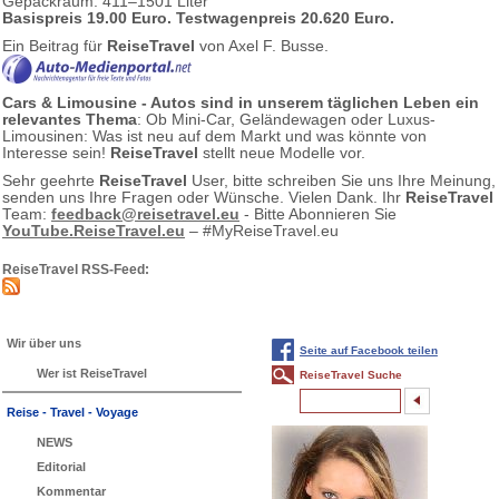
Gepäckraum: 411–1501 Liter
Basispreis 19.00 Euro. Testwagenpreis 20.620 Euro.
Ein Beitrag für
ReiseTravel
von Axel F. Busse.
Cars & Limousine - Autos sind in unserem täglichen Leben ein
relevantes Thema
: Ob Mini-Car, Geländewagen oder Luxus-
Limousinen: Was ist neu auf dem Markt und was könnte von
Interesse sein!
ReiseTravel
stellt neue Modelle vor.
Sehr geehrte
ReiseTravel
User, bitte schreiben Sie uns Ihre Meinung,
senden uns Ihre Fragen oder Wünsche. Vielen Dank. Ihr
ReiseTravel
Team:
feedback@reisetravel.eu
- Bitte Abonnieren Sie
YouTube.ReiseTravel.eu
– #MyReiseTravel.eu
ReiseTravel RSS-Feed:
Wir über uns
Seite auf Facebook teilen
Wer ist ReiseTravel
ReiseTravel Suche
Reise - Travel - Voyage
NEWS
Editorial
Kommentar