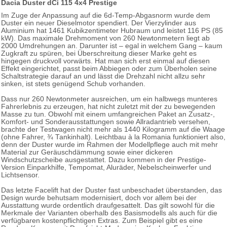
Dacia Duster dCi 115 4x4 Prestige
Im Zuge der Anpassung auf die 6d-Temp-Abgasnorm wurde dem
Duster ein neuer Dieselmotor spendiert. Der Vierzylinder aus
Aluminium hat 1461 Kubikzentimeter Hubraum und leistet 116 PS (85
kW). Das maximale Drehmoment von 260 Newtonmetern liegt ab
2000 Umdrehungen an. Darunter ist – egal in welchem Gang – kaum
Zugkraft zu spüren, bei Überschreitung dieser Marke geht es
hingegen druckvoll vorwärts. Hat man sich erst einmal auf diesen
Effekt eingerichtet, passt beim Abbiegen oder zum Überholen seine
Schaltstrategie darauf an und lässt die Drehzahl nicht allzu sehr
sinken, ist stets genügend Schub vorhanden.
Dass nur 260 Newtonmeter ausreichen, um ein halbwegs munteres
Fahrerlebnis zu erzeugen, hat nicht zuletzt mit der zu bewegenden
Masse zu tun. Obwohl mit einem umfangreichen Paket an Zusatz-,
Komfort- und Sonderausstattungen sowie Allradantrieb versehen,
brachte der Testwagen nicht mehr als 1440 Kilogramm auf die Waage
(ohne Fahrer, ¾ Tankinhalt). Leichtbau à la Romania funktioniert also,
denn der Duster wurde im Rahmen der Modellpflege auch mit mehr
Material zur Geräuschdämmung sowie einer dickeren
Windschutzscheibe ausgestattet. Dazu kommen in der Prestige-
Version Einparkhilfe, Tempomat, Aluräder, Nebelscheinwerfer und
Lichtsensor.
Das letzte Facelift hat der Duster fast unbeschadet überstanden, das
Design wurde behutsam modernisiert, doch vor allem bei der
Ausstattung wurde ordentlich draufgesattelt. Das gilt sowohl für die
Merkmale der Varianten oberhalb des Basismodells als auch für die
verfügbaren kostenpflichtigen Extras. Zum Beispiel gibt es eine