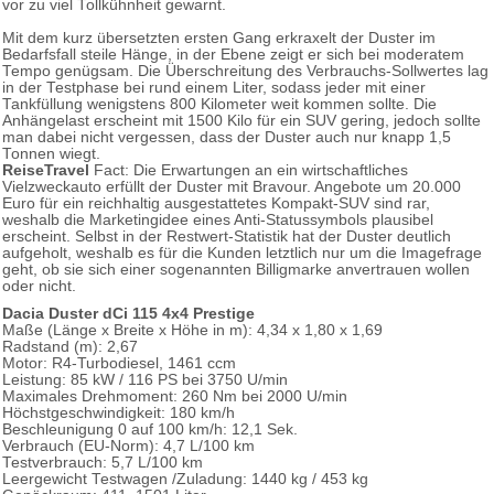
vor zu viel Tollkühnheit gewarnt.
Mit dem kurz übersetzten ersten Gang erkraxelt der Duster im
Bedarfsfall steile Hänge, in der Ebene zeigt er sich bei moderatem
Tempo genügsam. Die Überschreitung des Verbrauchs-Sollwertes lag
in der Testphase bei rund einem Liter, sodass jeder mit einer
Tankfüllung wenigstens 800 Kilometer weit kommen sollte. Die
Anhängelast erscheint mit 1500 Kilo für ein SUV gering, jedoch sollte
man dabei nicht vergessen, dass der Duster auch nur knapp 1,5
Tonnen wiegt.
ReiseTravel
Fact: Die Erwartungen an ein wirtschaftliches
Vielzweckauto erfüllt der Duster mit Bravour. Angebote um 20.000
Euro für ein reichhaltig ausgestattetes Kompakt-SUV sind rar,
weshalb die Marketingidee eines Anti-Statussymbols plausibel
erscheint. Selbst in der Restwert-Statistik hat der Duster deutlich
aufgeholt, weshalb es für die Kunden letztlich nur um die Imagefrage
geht, ob sie sich einer sogenannten Billigmarke anvertrauen wollen
oder nicht.
Dacia Duster dCi 115 4x4 Prestige
Maße (Länge x Breite x Höhe in m): 4,34 x 1,80 x 1,69
Radstand (m): 2,67
Motor: R4-Turbodiesel, 1461 ccm
Leistung: 85 kW / 116 PS bei 3750 U/min
Maximales Drehmoment: 260 Nm bei 2000 U/min
Höchstgeschwindigkeit: 180 km/h
Beschleunigung 0 auf 100 km/h: 12,1 Sek.
Verbrauch (EU-Norm): 4,7 L/100 km
Testverbrauch: 5,7 L/100 km
Leergewicht Testwagen /Zuladung: 1440 kg / 453 kg