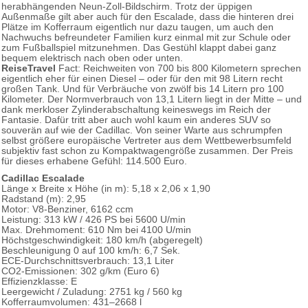
herabhängenden Neun-Zoll-Bildschirm. Trotz der üppigen
Außenmaße gilt aber auch für den Escalade, dass die hinteren drei
Plätze im Kofferraum eigentlich nur dazu taugen, um auch den
Nachwuchs befreundeter Familien kurz einmal mit zur Schule oder
zum Fußballspiel mitzunehmen. Das Gestühl klappt dabei ganz
bequem elektrisch nach oben oder unten.
ReiseTravel
Fact: Reichweiten von 700 bis 800 Kilometern sprechen
eigentlich eher für einen Diesel – oder für den mit 98 Litern recht
großen Tank. Und für Verbräuche von zwölf bis 14 Litern pro 100
Kilometer. Der Normverbrauch von 13,1 Litern liegt in der Mitte – und
dank merkloser Zylinderabschaltung keineswegs im Reich der
Fantasie. Dafür tritt aber auch wohl kaum ein anderes SUV so
souverän auf wie der Cadillac. Von seiner Warte aus schrumpfen
selbst größere europäische Vertreter aus dem Wettbewerbsumfeld
subjektiv fast schon zu Kompaktwagengröße zusammen. Der Preis
für dieses erhabene Gefühl: 114.500 Euro.
Cadillac Escalade
Länge x Breite x Höhe (in m): 5,18 x 2,06 x 1,90
Radstand (m): 2,95
Motor: V8-Benziner, 6162 ccm
Leistung: 313 kW / 426 PS bei 5600 U/min
Max. Drehmoment: 610 Nm bei 4100 U/min
Höchstgeschwindigkeit: 180 km/h (abgeregelt)
Beschleunigung 0 auf 100 km/h: 6,7 Sek.
ECE-Durchschnittsverbrauch: 13,1 Liter
CO2-Emissionen: 302 g/km (Euro 6)
Effizienzklasse: E
Leergewicht / Zuladung: 2751 kg / 560 kg
Kofferraumvolumen: 431–2668 l