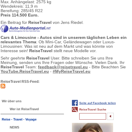
Max. Anhängelast: 2575 kg
Wendekreis: 11,9 m
Bereifung: 285/45 R22
Preis 114.500 Euro.
Ein Beitrag für
ReiseTravel
von Jens Riedel.
Cars & Limousine - Autos sind in unserem täglichen Leben ein
relevantes Thema
: Ob Mini-Car, Geländewagen oder Luxus-
Limousinen: Was ist neu auf dem Markt und was könnte von
Interesse sein!
ReiseTravel
stellt neue Modelle vor.
Sehr geehrte
ReiseTravel
User. Bitte schreiben Sie uns Ihre
Meinung, senden uns Ihre Fragen oder Wünsche. Vielen Dank. Ihr
ReiseTravel
Team:
feedback@reisetravel.eu
- Bitte Beachten Sie
YouTube.ReiseTravel.eu
-
#MyReiseTravel.eu
ReiseTravel RSS-Feed:
Wir über uns
Seite auf Facebook teilen
Wer ist ReiseTravel
ReiseTravel Suche
Reise - Travel - Voyage
NEWS