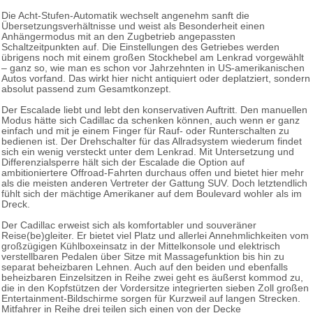
Die Acht-Stufen-Automatik wechselt angenehm sanft die
Übersetzungsverhältnisse und weist als Besonderheit einen
Anhängermodus mit an den Zugbetrieb angepassten
Schaltzeitpunkten auf. Die Einstellungen des Getriebes werden
übrigens noch mit einem großen Stockhebel am Lenkrad vorgewählt
– ganz so, wie man es schon vor Jahrzehnten in US-amerikanischen
Autos vorfand. Das wirkt hier nicht antiquiert oder deplatziert, sondern
absolut passend zum Gesamtkonzept.
Der Escalade liebt und lebt den konservativen Auftritt. Den manuellen
Modus hätte sich Cadillac da schenken können, auch wenn er ganz
einfach und mit je einem Finger für Rauf- oder Runterschalten zu
bedienen ist. Der Drehschalter für das Allradsystem wiederum findet
sich ein wenig versteckt unter dem Lenkrad. Mit Untersetzung und
Differenzialsperre hält sich der Escalade die Option auf
ambitioniertere Offroad-Fahrten durchaus offen und bietet hier mehr
als die meisten anderen Vertreter der Gattung SUV. Doch letztendlich
fühlt sich der mächtige Amerikaner auf dem Boulevard wohler als im
Dreck.
Der Cadillac erweist sich als komfortabler und souveräner
Reise(be)gleiter. Er bietet viel Platz und allerlei Annehmlichkeiten vom
großzügigen Kühlboxeinsatz in der Mittelkonsole und elektrisch
verstellbaren Pedalen über Sitze mit Massagefunktion bis hin zu
separat beheizbaren Lehnen. Auch auf den beiden und ebenfalls
beheizbaren Einzelsitzen in Reihe zwei geht es äußerst kommod zu,
die in den Kopfstützen der Vordersitze integrierten sieben Zoll großen
Entertainment-Bildschirme sorgen für Kurzweil auf langen Strecken.
Mitfahrer in Reihe drei teilen sich einen von der Decke