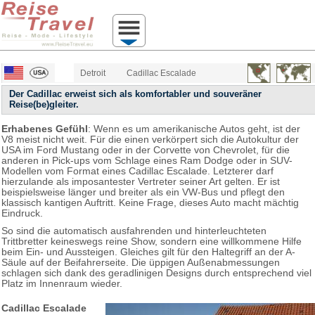
Detroit
Cadillac Escalade
Der Cadillac erweist sich als komfortabler und souveräner
Reise(be)gleiter.
Erhabenes Gefühl
: Wenn es um amerikanische Autos geht, ist der
V8 meist nicht weit. Für die einen verkörpert sich die Autokultur der
USA im Ford Mustang oder in der Corvette von Chevrolet, für die
anderen in Pick-ups vom Schlage eines Ram Dodge oder in SUV-
Modellen vom Format eines Cadillac Escalade. Letzterer darf
hierzulande als imposantester Vertreter seiner Art gelten. Er ist
beispielsweise länger und breiter als ein VW-Bus und pflegt den
klassisch kantigen Auftritt. Keine Frage, dieses Auto macht mächtig
Eindruck.
So sind die automatisch ausfahrenden und hinterleuchteten
Trittbretter keineswegs reine Show, sondern eine willkommene Hilfe
beim Ein- und Aussteigen. Gleiches gilt für den Haltegriff an der A-
Säule auf der Beifahrerseite. Die üppigen Außenabmessungen
schlagen sich dank des geradlinigen Designs durch entsprechend viel
Platz im Innenraum wieder.
Cadillac Escalade