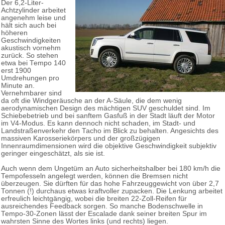
Der 6,2-Liter-
Achtzylinder arbeitet
angenehm leise und
hält sich auch bei
höheren
Geschwindigkeiten
akustisch vornehm
zurück. So stehen
etwa bei Tempo 140
erst 1900
Umdrehungen pro
Minute an.
Vernehmbarer sind
da oft die Windgeräusche an der A-Säule, die dem wenig
aerodynamischen Design des mächtigen SUV geschuldet sind. Im
Schiebebetrieb und bei sanftem Gasfuß in der Stadt läuft der Motor
im V4-Modus. Es kann dennoch nicht schaden, im Stadt- und
Landstraßenverkehr den Tacho im Blick zu behalten. Angesichts des
massiven Karosseriekörpers und der großzügigen
Innenraumdimensionen wird die objektive Geschwindigkeit subjektiv
geringer eingeschätzt, als sie ist.
Auch wenn dem Ungetüm an Auto sicherheitshalber bei 180 km/h die
Tempofesseln angelegt werden, können die Bremsen nicht
überzeugen. Sie dürften für das hohe Fahrzeuggewicht von über 2,7
Tonnen (!) durchaus etwas kraftvoller zupacken. Die Lenkung arbeitet
erfreulich leichtgängig, wobei die breiten 22-Zoll-Reifen für
ausreichendes Feedback sorgen. So manche Bodenschwelle in
Tempo-30-Zonen lässt der Escalade dank seiner breiten Spur im
wahrsten Sinne des Wortes links (und rechts) liegen.